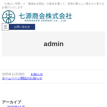
内
「心地よい空間」と「価値ある商品」の提供を通じて、皆様の暮らしに豊かさと彩りを
お届けいたします
容
を
ス
キ
ッ
お問い合わせ
プ
admin
2025年11月28日
お知らせ
ホームページ開設のお知らせ
アーカイブ