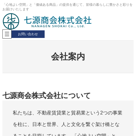
内
「心地よい空間」と「価値ある商品」の提供を通じて、皆様の暮らしに豊かさと彩りを
お届けいたします
容
を
ス
キ
ッ
お問い合わせ
プ
会社案内
七源商会株式会社について
私たちは、不動産賃貸業と貿易業という2つの事業
を柱に、日本と世界、人と文化を繋ぐ架け橋とな
ることを目指しています。 「心地よい空間」と